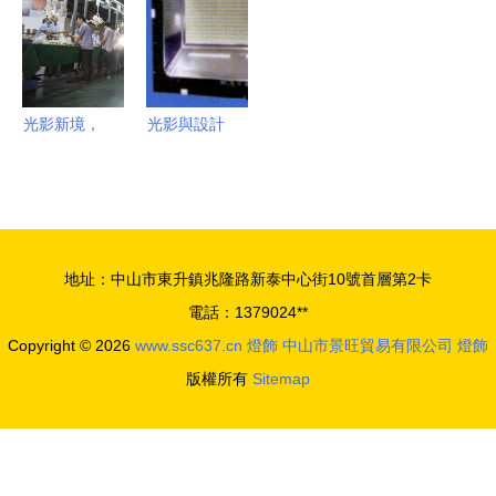
明的典雅之
界工廠網信
作
息庫的價值
光影新境，
光影與設計
幸福為燈
高清圖片中
艾摩燈3.0
的現代燈飾
極簡輕奢展
藝術
廳與大師設
地址：中山市東升鎮兆隆路新泰中心街10號首層第2卡
計的共鳴
電話：1379024**
Copyright © 2026
www.ssc637.cn
燈飾
中山市景旺貿易有限公司
燈飾
版權所有
Sitemap