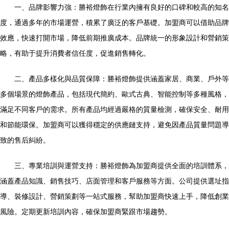
一、品牌影響力強：勝裕燈飾在行業內擁有良好的口碑和較高的知名
度，通過多年的市場運營，積累了廣泛的客戶基礎。加盟商可以借助品牌
效應，快速打開市場，降低前期推廣成本。品牌統一的形象設計和營銷策
略，有助于提升消費者信任度，促進銷售轉化。
二、產品多樣化與品質保障：勝裕燈飾提供涵蓋家居、商業、戶外等
多個場景的燈飾產品，包括現代簡約、歐式古典、智能控制等多種風格，
滿足不同客戶的需求。所有產品均經過嚴格的質量檢測，確保安全、耐用
和節能環保。加盟商可以獲得穩定的供應鏈支持，避免因產品質量問題導
致的售后糾紛。
三、專業培訓與運營支持：勝裕燈飾為加盟商提供全面的培訓體系，
涵蓋產品知識、銷售技巧、店面管理和客戶服務等方面。公司提供選址指
導、裝修設計、營銷策劃等一站式服務，幫助加盟商快速上手，降低創業
風險。定期更新培訓內容，確保加盟商緊跟市場趨勢。