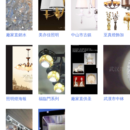
廠家直銷水
美亦佳照明
中山市古鎮
至真燈飾加
晶LED吸頂
全銅歐式吊
美中燈飾廠
盟 點亮財
燈 點亮家
燈，點亮復
廠家直銷歐
富之路，共
居美學的璀
古雅致的家
式簡約時尚
創燈飾行業
璨之選
居空間
鵝頭吊燈
新篇章
9127-3全
解析
照明燈海報
福臨門系列
廠家直供圣
武漢市中林
設計 點亮
陶瓷燈飾
來家瓷 燈
園林水下燈
品牌營銷新
融匯中式美
飾行業的品
具產品列表
視界
學與現代照
質之選與世