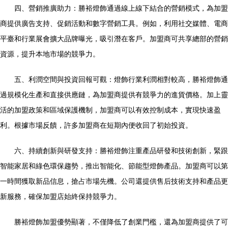
四、營銷推廣助力：勝裕燈飾通過線上線下結合的營銷模式，為加盟
商提供廣告支持、促銷活動和數字營銷工具。例如，利用社交媒體、電商
平臺和行業展會擴大品牌曝光，吸引潛在客戶。加盟商可共享總部的營銷
資源，提升本地市場的競爭力。
五、利潤空間與投資回報可觀：燈飾行業利潤相對較高，勝裕燈飾通
過規模化生產和直接供應鏈，為加盟商提供有競爭力的進貨價格。加上靈
活的加盟政策和區域保護機制，加盟商可以有效控制成本，實現快速盈
利。根據市場反饋，許多加盟商在短期內便收回了初始投資。
六、持續創新與研發支持：勝裕燈飾注重產品研發和技術創新，緊跟
智能家居和綠色環保趨勢，推出智能化、節能型燈飾產品。加盟商可以第
一時間獲取新品信息，搶占市場先機。公司還提供售后技術支持和產品更
新服務，確保加盟店始終保持競爭力。
勝裕燈飾加盟優勢顯著，不僅降低了創業門檻，還為加盟商提供了可